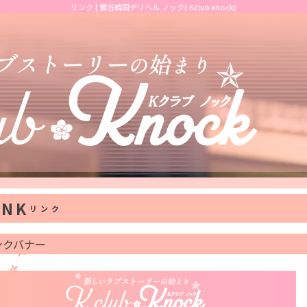
リンク | 鶯谷韓国デリヘル ノック( Kclub knock)
INK
リンク
ンクバナー